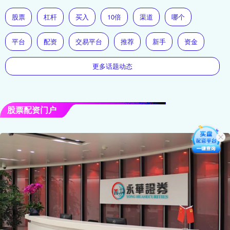
股票
杠杆
买入
10倍
渠道
哪个
平台
配资
交易平台
推荐
新手
资金
更多话题动态
股票配资门户