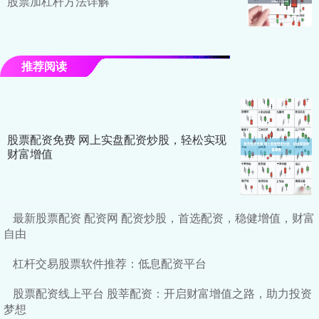
股票加杠杆方法详解
推荐阅读
股票配资免费 网上实盘配资炒股，轻松实现
财富增值
最新股票配资 配资网 配资炒股，首选配资，稳健增值，财富
自由
杠杆交易股票软件推荐：低息配资平台
股票配资线上平台 股莘配资：开启财富增值之路，助力投资
梦想