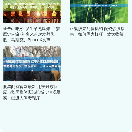
证券etf股价 发生罕见爆炸！“猎
正规股票配资机构 配资炒股指
鹰9”火箭7年多来首次发射失
南：如何借力杠杆，放大收益
败！马斯克、SpaceX发声
股票配资官网最新 辽宁丹东回
应市监局集体离岗吃饭：情况属
实，已进入问责程序