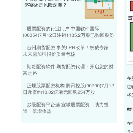
盛宴还是风险深渊？
股票配资的行业门户 中国软件国际
(00354)7月12日注销1135.2万股已购回股份
台州期货配资 事关LPR改革！权威专家：
未来需加强报价质量考核
期货配资软件 期货配资代理：开启您的财
富之路
在
正规股票配资机构 腾讯控股(00700)7月12
也
日斥资约10.02亿港元回购254万股
将
炒股配资平台选 宣城股票配资：助力投
#
资，倍增收益
在
是