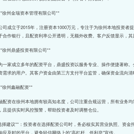
. **徐州金瑞资本管理有限公司**
公司成立于2015年，注册资本1000万元，专注于为徐州本地投资
于合作银行，且配资利率公开透明，无额外收费。客户反馈显示，其
. **徐州鼎盛投资有限公司**
为一家成立多年的配资平台，鼎盛投资以服务专业、操作便捷著称。公
资需求的用户。其客户资金由第三方支付平台监管，确保资金流向清
 **徐州鑫融配资**
融配资在徐州本地拥有较高知名度，公司注重合规运营，所有业务均签
，且提供实时风控预警，帮助投资者及时调整仓位。
*选择建议**：投资者在选择配资公司时，务必核实其营业执照、资
响应及时的平台，避免轻信网络上的“高杠杆、低利息”宣传。