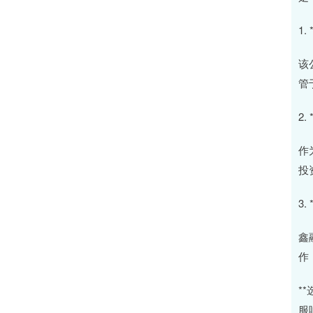
1
该
管
2
作
投
3.
鑫
作
*
服