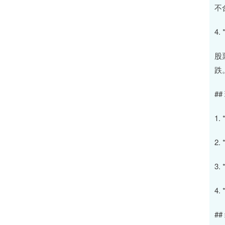
不
4.
股
跌
#
1
2
3
4
##