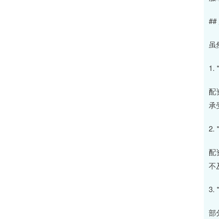
#
虽
1.
配
承
2.
配
不
3.
部