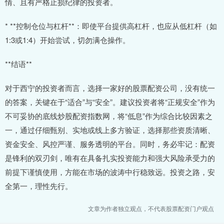
情、且有严格止损纪律的投资者。
* **控制仓位与杠杆**：即使平台提供高杠杆，也应从低杠杆（如
1:3或1:4）开始尝试，切勿满仓操作。
**结语**
对于西宁的投资者而言，选择一家好的股票配资公司，没有统一
的答案，关键在于“适合”与“安全”。建议投资者将“正规安全”作为
不可妥协的底线炒股配资指数网，将“低息”作为综合比较因素之
一，通过仔细甄别、实地或线上多方验证，选择那些资质清晰、
资金安全、风控严谨、服务透明的平台。同时，务必牢记：配资
是锋利的双刃剑，唯有在具备扎实投资能力和强大风险承受力的
前提下谨慎使用，方能在市场的波涛中行稳致远。投资之路，安
全第一，理性先行。
文章为作者独立观点，不代表股票配资门户观点