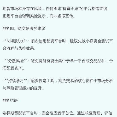
期货市场本身存在风险，任何承诺“稳赚不赔”的平台都需警惕。
正规平台会强调风险提示，而非虚假宣传。
### 四、给交易者的建议
- **小额试水**：初次使用配资平台时，建议先以小额资金测试平
台流程与风控效果。
- **分散风险**：避免将所有资金集中于单一平台或交易品种，合
理配置资产。
- **持续学习**：配资仅是工具，期货交易的核心仍在于市场分析
与风险管理能力的提升。
### 结语
选择期货配资平台时，安全性应置于首位。通过核查资质、评估