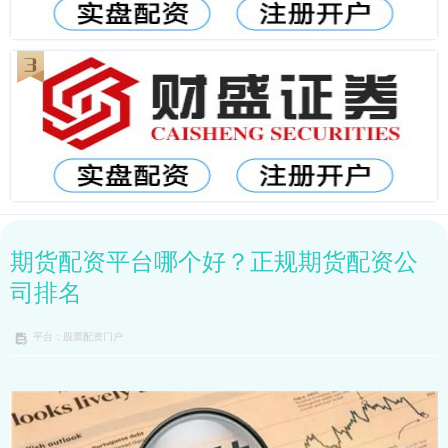
期货配资平台哪个好？正规期货配资公
司排名
平台：股票配资门户